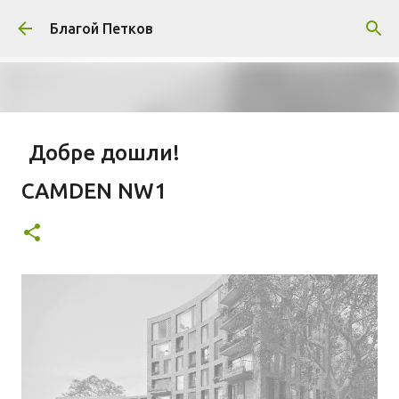
Пропускане към основното съдържание
Благой Петков
Добре дошли!
БЛАГОЙ ПЕТКОВ
ЗА МЕН
ПРЕДСТАВЯНЕ НА БЛОГА
CAMDEN NW1
СОЦИОЛОГИЯ
СУ "СВ. КЛИМЕНТ ОХРИДСКИ"
УАСГ
УРБАНИЗЪМ
0