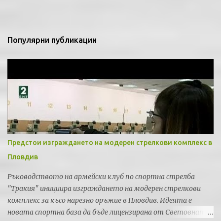
а
р
и
Популярни публикации
Предстои изграждането на модерен стрелкови комплекс в
Пловдив
Ръководството на армейски клуб по спортна стрелба
"Тракия" инициира изграждането на модерен стрелкови
комплекс за късо нарезно оръжие в Пловдив. Идеята е
новата спортна база да бъде лицензирана от Световната