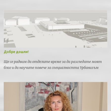
федерация по спортна стрелба за провеждането на силни
международни турнири и първенства.
Добре дошли!
Ще се радвам да отделите време за да разгледате моят
блог и да научите повече за специалността Урбанизъм