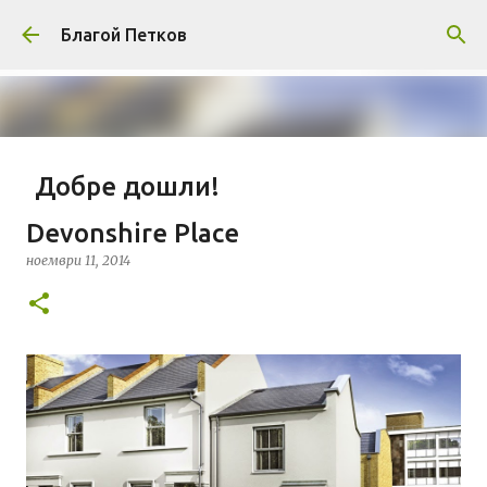
Пропускане към основното съдържание
Благой Петков
Добре дошли!
април 01, 2014
БЛАГОЙ ПЕТКОВ
ЗА МЕН
Devonshire Place
ПРЕДСТАВЯНЕ НА БЛОГА
СОЦИОЛОГИЯ
ноември 11, 2014
СУ "СВ. КЛИМЕНТ ОХРИДСКИ"
УАСГ
УРБАНИЗЪМ
0