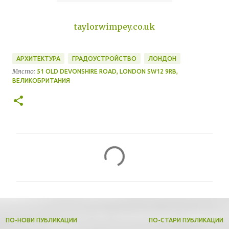
taylorwimpey.co.uk
АРХИТЕКТУРА
ГРАДОУСТРОЙСТВО
ЛОНДОН
Място:
51 OLD DEVONSHIRE ROAD, LONDON SW12 9RB,
ВЕЛИКОБРИТАНИЯ
К
о
м
е
н
т
ПО-НОВИ ПУБЛИКАЦИИ
ПО-СТАРИ ПУБЛИКАЦИИ