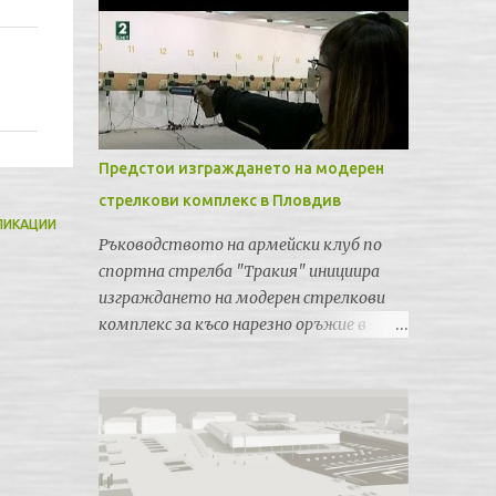
Предстои изграждането на модерен
стрелкови комплекс в Пловдив
ЛИКАЦИИ
Ръководството на армейски клуб по
спортна стрелба "Тракия" инициира
изграждането на модерен стрелкови
комплекс за късо нарезно оръжие в
Пловдив. Идеята е новата спортна
база да бъде лицензирана от
Световната федерация по спортна
стрелба за провеждането на силни
международни турнири и първенства.