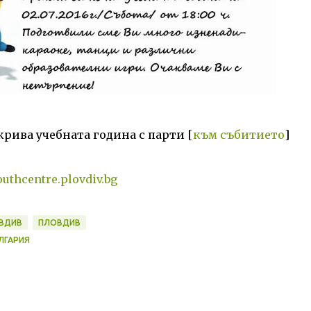
крива учебната година с парти [
към събитието
]
outhcentre.plovdiv.bg
ВДИВ
ПЛОВДИВ
ЪЛГАРИЯ