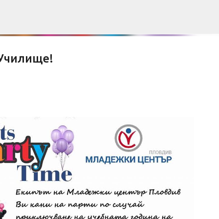
Пропускане към основното съдържание
Училище!
Е НА БЛОГА
СОЦИОЛОГИЯ
СУ "СВ. КЛИМЕНТ ОХРИДСКИ"
УАСГ