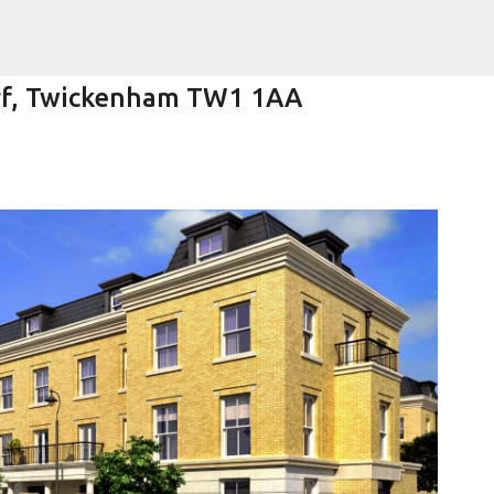
Пропускане към основното съдържание
rf, Twickenham TW1 1AA
СОЦИОЛОГИЯ
СУ "СВ. КЛИМЕНТ ОХРИДСКИ"
УАСГ
УРБАНИЗЪМ