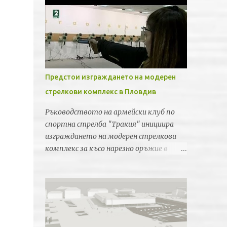
Предстои изграждането на модерен
стрелкови комплекс в Пловдив
Ръководството на армейски клуб по
спортна стрелба "Тракия" инициира
изграждането на модерен стрелкови
комплекс за късо нарезно оръжие в
Пловдив. Идеята е новата спортна
база да бъде лицензирана от
Световната федерация по спортна
стрелба за провеждането на силни
международни турнири и първенства.