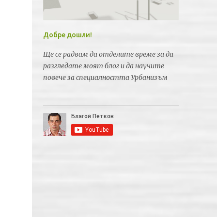
Добре дошли!
Ще се радвам да отделите време за да
разгледате моят блог и да научите
повече за специалността Урбанизъм