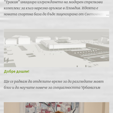
"Тракия" инициира изграждането на модерен стрелкови
комплекс за късо нарезно оръжие в Пловдив. Идеята е
новата спортна база да бъде лицензирана от Световната
федерация по спортна стрелба за провеждането на силни
международни турнири и първенства.
Добре дошли!
Ще се радвам да отделите време за да разгледате моят
блог и да научите повече за специалността Урбанизъм