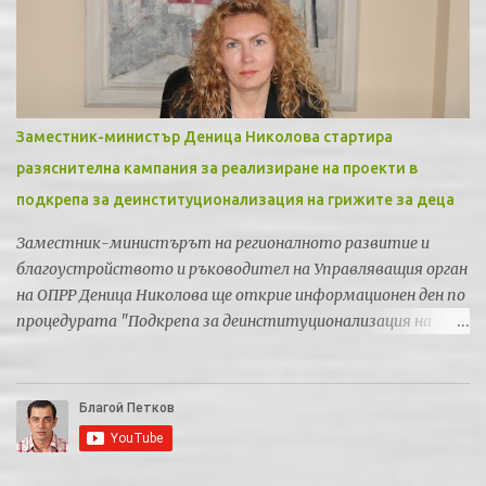
Заместник-министър Деница Николова стартира
разяснителна кампания за реализиране на проекти в
подкрепа за деинституционализация на грижите за деца
Заместник-министърът на регионалното развитие и
благоустройството и ръководител на Управляващия орган
на ОПРР Деница Николова ще открие информационен ден по
процедурата "Подкрепа за деинституционализация на
грижите за деца" по Приоритетна ос 5 "Регионална
социална инфраструктура" на Оперативна програма
"Региони в растеж" 2014-2020. Информационният ден ще се
проведе в понеделник 5-ти юни 2017 година от 9:00 часа в
хотел "Рамада" - София, зала "Опал".