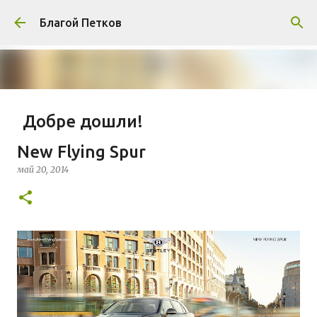
Пропускане към основното съдържание
Благой Петков
Добре дошли!
април 01, 2014
БЛАГОЙ ПЕТКОВ
ЗА МЕН
New Flying Spur
ПРЕДСТАВЯНЕ НА БЛОГА
СОЦИОЛОГИЯ
май 20, 2014
СУ "СВ. КЛИМЕНТ ОХРИДСКИ"
УАСГ
УРБАНИЗЪМ
0