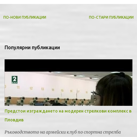
е
н
т
ПО-НОВИ ПУБЛИКАЦИИ
ПО-СТАРИ ПУБЛИКАЦИИ
а
р
и
Популярни публикации
Предстои изграждането на модерен стрелкови комплекс в
Пловдив
Ръководството на армейски клуб по спортна стрелба