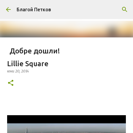
Пропускане към основното съдържание
Благой Петков
Добре дошли!
април 01, 2014
БЛАГОЙ ПЕТКОВ
ЗА МЕН
Lillie Square
ПРЕДСТАВЯНЕ НА БЛОГА
СОЦИОЛОГИЯ
юни 20, 2014
СУ "СВ. КЛИМЕНТ ОХРИДСКИ"
УАСГ
УРБАНИЗЪМ
0