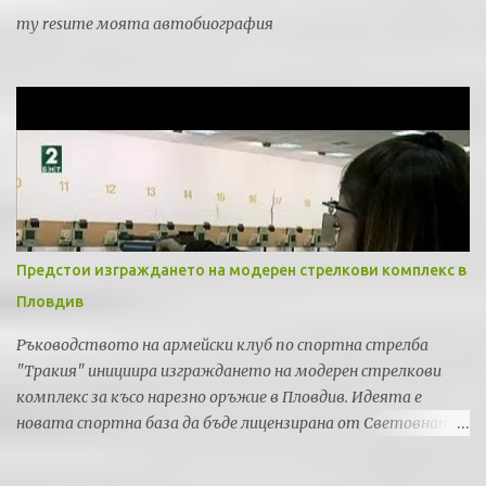
my resume моята автобиография
Предстои изграждането на модерен стрелкови комплекс в
Пловдив
Ръководството на армейски клуб по спортна стрелба
"Тракия" инициира изграждането на модерен стрелкови
комплекс за късо нарезно оръжие в Пловдив. Идеята е
новата спортна база да бъде лицензирана от Световната
федерация по спортна стрелба за провеждането на силни
международни турнири и първенства.