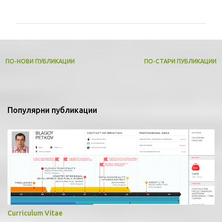
о
м
е
н
т
ПО-НОВИ ПУБЛИКАЦИИ
ПО-СТАРИ ПУБЛИКАЦИИ
а
р
и
Популярни публикации
Curriculum Vitae