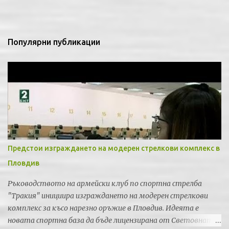
а
р
и
Популярни публикации
Предстои изграждането на модерен стрелкови комплекс в
Пловдив
Ръководството на армейски клуб по спортна стрелба
"Тракия" инициира изграждането на модерен стрелкови
комплекс за късо нарезно оръжие в Пловдив. Идеята е
новата спортна база да бъде лицензирана от Световната