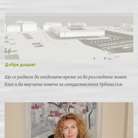
федерация по спортна стрелба за провеждането на силни
международни турнири и първенства.
Добре дошли!
Ще се радвам да отделите време за да разгледате моят
блог и да научите повече за специалността Урбанизъм