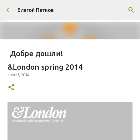
Пропускане към основното съдържание
Благой Петков
Добре дошли!
април 01, 2014
БЛАГОЙ ПЕТКОВ
ЗА МЕН
&London spring 2014
ПРЕДСТАВЯНЕ НА БЛОГА
СОЦИОЛОГИЯ
юли 11, 2014
СУ "СВ. КЛИМЕНТ ОХРИДСКИ"
УАСГ
УРБАНИЗЪМ
0