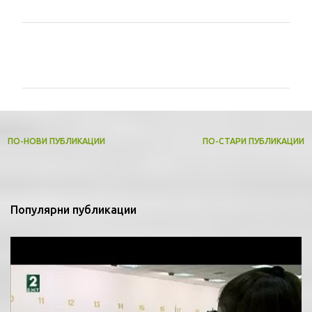
комплекс за късо нарезно оръжие в Пловдив. Идеята е
новата спортна база да бъде лицензирана от Световната
федерация по спортна стрелба за провеждането на силни
международни турнири и първенства.
Добре дошли!
Ще се радвам да отделите време за да разгледате моят
блог и да научите повече за специалността Урбанизъм