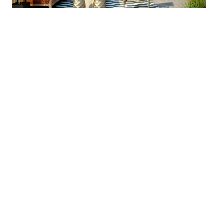
APARTMENT 578 - £669,950 | APARTMENT 595 -
£1,029,950