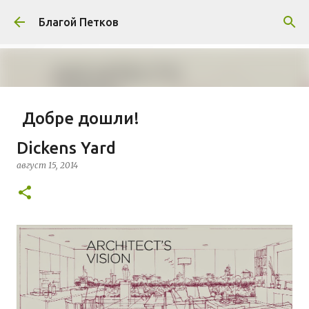
Пропускане към основното съдържание
Благой Петков
Добре дошли!
април 01, 2014
БЛАГОЙ ПЕТКОВ
ЗА МЕН
Dickens Yard
ПРЕДСТАВЯНЕ НА БЛОГА
СОЦИОЛОГИЯ
август 15, 2014
СУ "СВ. КЛИМЕНТ ОХРИДСКИ"
УАСГ
УРБАНИЗЪМ
0