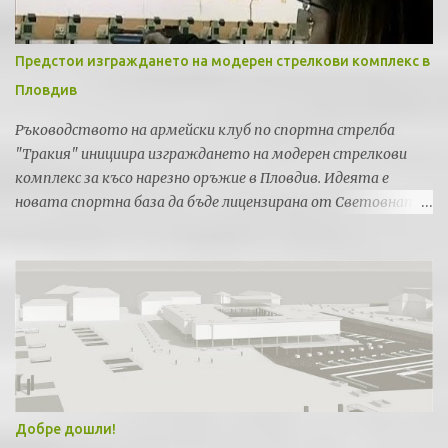
Заместник-министър Деница Николова стартира
разяснителна кампания за реализиране на проекти в
подкрепа за деинституционализация на грижите за деца
Заместник-министърът на регионалното развитие и
благоустройството и ръководител на Управляващия орган
на ОПРР Деница Николова ще открие информационен ден по
процедурата "Подкрепа за деинституционализация на
грижите за деца" по Приоритетна ос 5 "Регионална
социална инфраструктура" на Оперативна програма
"Региони в растеж" 2014-2020. Информационният ден ще се
проведе в понеделник 5-ти юни 2017 година от 9:00 часа в
хотел "Рамада" - София, зала "Опал".