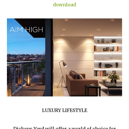
Bush, is Europe's most talked-about shopping
destination with names such as Tiffany and
Armani. Kensington, Bond Street, Knightsbridge
– and Harrods – are all within easy reach.
Closer to home, Dickens Yard will offer a range
of boutique stores and luxury retail experiences.
Ealing is one of London's greenest boroughs,
with more than 100 parks and open spaces in
which to exercise, unwind and lift the spirits.
Dickens Yard is minutes from Ealing Common
and Ealing Green, the picturesque Walpole and
Pitshanger Parks as well as nearby Haven Green.