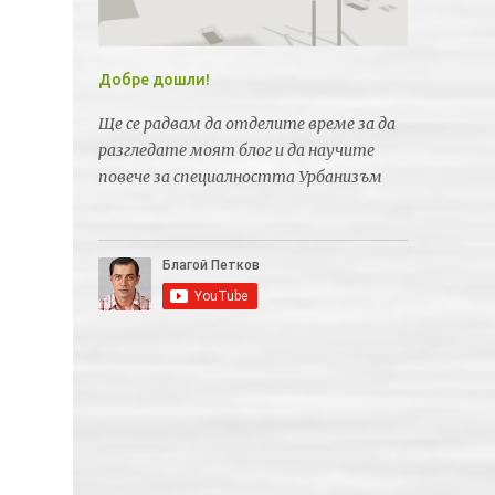
Добре дошли!
Ще се радвам да отделите време за да
разгледате моят блог и да научите
повече за специалността Урбанизъм