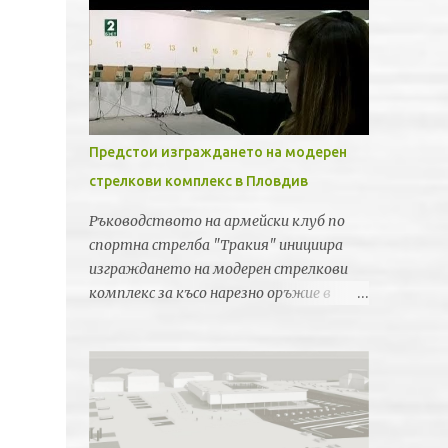
Предстои изграждането на модерен
стрелкови комплекс в Пловдив
Ръководството на армейски клуб по
спортна стрелба "Тракия" инициира
изграждането на модерен стрелкови
комплекс за късо нарезно оръжие в
Пловдив. Идеята е новата спортна
база да бъде лицензирана от
Световната федерация по спортна
стрелба за провеждането на силни
международни турнири и първенства.