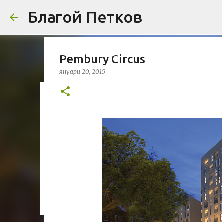
Благой Петков
Pembury Circus
януари 20, 2015
Добре дошли!
април 01, 2014
БЛАГОЙ ПЕТКОВ
ЗА МЕН
ПРЕДСТАВЯН
УРБАНИЗЪМ
0