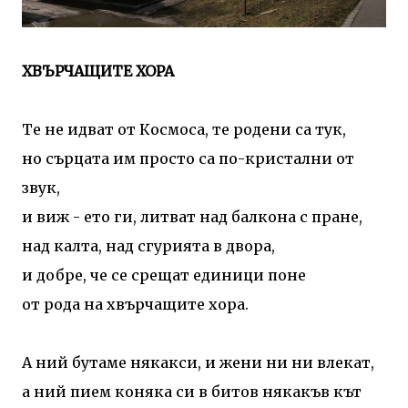
ХВЪРЧАЩИТЕ ХОРА
Те не идват от Космоса, те родени са тук,
но сърцата им просто са по-кристални от
звук,
и виж - ето ги, литват над балкона с пране,
над калта, над сгурията в двора,
и добре, че се срещат единици поне
от рода на хвърчащите хора.
А ний бутаме някакси, и жени ни ни влекат,
а ний пием коняка си в битов някакъв кът