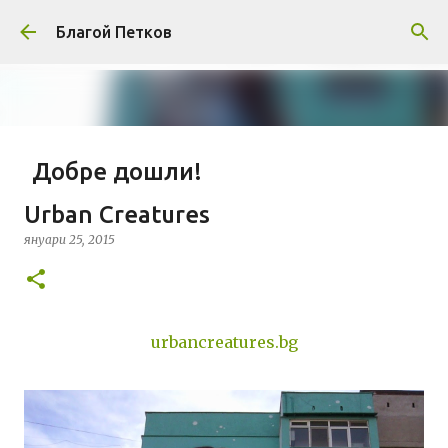
Пропускане към основното съдържание
Благой Петков
Добре дошли!
април 01, 2014
БЛАГОЙ ПЕТКОВ
ЗА МЕН
Urban Creatures
ПРЕДСТАВЯНЕ НА БЛОГА
СОЦИОЛОГИЯ
януари 25, 2015
СУ "СВ. КЛИМЕНТ ОХРИДСКИ"
УАСГ
УРБАНИЗЪМ
0
urbancreatures.bg