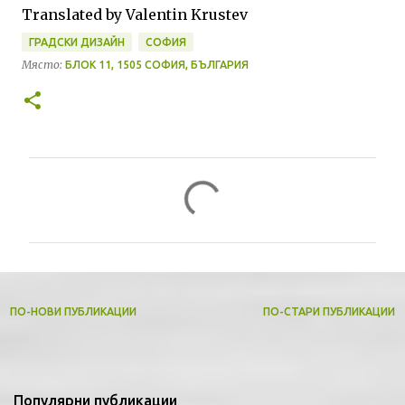
Translated by Valentin Krustev
ГРАДСКИ ДИЗАЙН
СОФИЯ
Място:
БЛОК 11, 1505 СОФИЯ, БЪЛГАРИЯ
К
о
м
е
н
т
ПО-НОВИ ПУБЛИКАЦИИ
ПО-СТАРИ ПУБЛИКАЦИИ
а
р
и
Популярни публикации