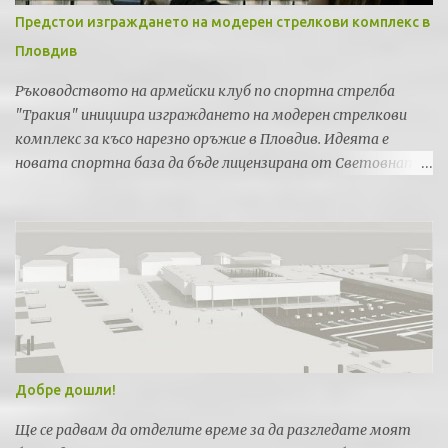
Предстои изграждането на модерен стрелкови комплекс в
Пловдив
Ръководството на армейски клуб по спортна стрелба
"Тракия" инициира изграждането на модерен стрелкови
комплекс за късо нарезно оръжие в Пловдив. Идеята е
новата спортна база да бъде лицензирана от Световната
федерация по спортна стрелба за провеждането на силни
международни турнири и първенства.
Добре дошли!
Ще се радвам да отделите време за да разгледате моят