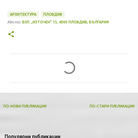
АРХИТЕКТУРА
ПЛОВДИВ
Място:
БУЛ. „ИЗТОЧЕН“ 15, 4000 ПЛОВДИВ, БЪЛГАРИЯ
К
о
м
е
н
т
ПО-НОВИ ПУБЛИКАЦИИ
ПО-СТАРИ ПУБЛИКАЦИИ
а
р
и
Популярни публикации