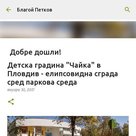
Пропускане към основното съдържание
Благой Петков
Добре дошли!
април 01, 2014
БЛАГОЙ ПЕТКОВ
ЗА МЕН
Детска градина "Чайка" в
ПРЕДСТАВЯНЕ НА БЛОГА
СОЦИОЛОГИЯ
Пловдив - елипсовидна сграда
сред паркова среда
СУ "СВ. КЛИМЕНТ ОХРИДСКИ"
УАСГ
УРБАНИЗЪМ
януари 30, 2017
0