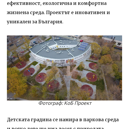
ефективност, екологична и комфортна
жизнена среда. Проектът е иновативен и
уникален за България.
Фотограф: КоБ Проект
Детската градина се намира в паркова среда
и всяко дете ще има досег с природата.