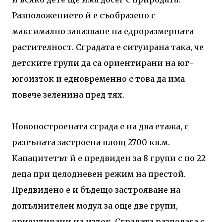
Разположението й е съобразено с
максимално запазване на едроразмерната
растителност. Сградата е ситуирана така, че
детските групи да са ориентирани на юг-
югоизток и едновременно с това да има
повече зеленина пред тях.
Новопостроената сграда е на два етажа, с
разгъната застроена площ 2700 кв.м.
Капацитетът й е предвиден за 8 групи с по 22
деца при целодневен режим на престой.
Предвидено е и бъдещо застрояване на
допълнителен модул за още две групи,
ориентирани на изток. Сградата разполага с