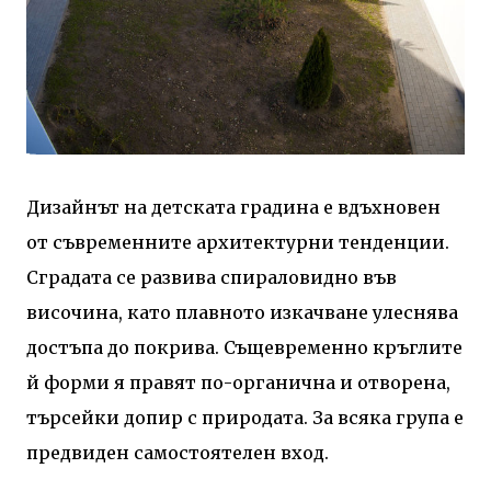
Дизайнът на детската градина е вдъхновен
от съвременните архитектурни тенденции.
Сградата се развива спираловидно във
височина, като плавното изкачване улеснява
достъпа до покрива. Същевременно кръглите
й форми я правят по-органична и отворена,
търсейки допир с природата. За всяка група е
предвиден самостоятелен вход.