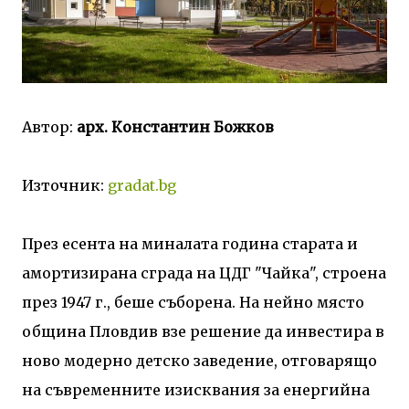
Автор:
арх. Константин Божков
Източник:
gradat.bg
През есента на миналата година старата и
амортизирана сграда на ЦДГ "Чайка", строена
през 1947 г., беше съборена. На нейно място
община Пловдив взе решение да инвестира в
ново модерно детско заведение, отговарящо
на съвременните изисквания за енергийна