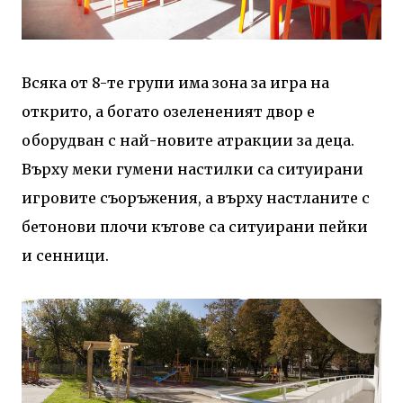
Всяка от 8-те групи има зона за игра на
открито, а богато озелененият двор е
оборудван с най-новите атракции за деца.
Върху меки гумени настилки са ситуирани
игровите съоръжения, а върху настланите с
бетонови плочи кътове са ситуирани пейки
и сенници.