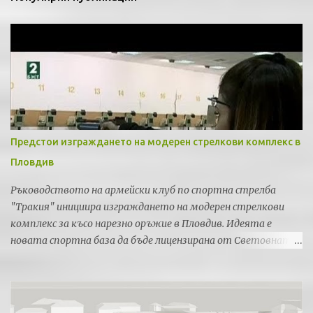
Предстои изграждането на модерен стрелкови комплекс в
Пловдив
Ръководството на армейски клуб по спортна стрелба
"Тракия" инициира изграждането на модерен стрелкови
комплекс за късо нарезно оръжие в Пловдив. Идеята е
новата спортна база да бъде лицензирана от Световната
федерация по спортна стрелба за провеждането на силни
международни турнири и първенства.