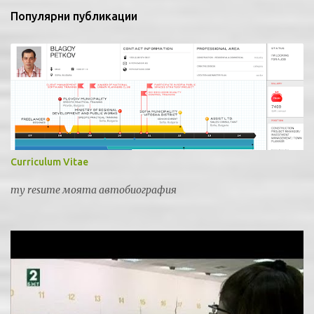
и
Популярни публикации
Curriculum Vitae
my resume моята автобиография