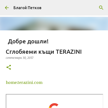
Пропускане към основното съдържание
Благой Петков
Добре дошли!
април 01, 2014
БЛАГОЙ ПЕТКОВ
ЗА МЕН
Сглобяеми къщи TERAZINI
ПРЕДСТАВЯНЕ НА БЛОГА
СОЦИОЛОГИЯ
септември 30, 2017
СУ "СВ. КЛИМЕНТ ОХРИДСКИ"
УАСГ
УРБАНИЗЪМ
0
home.terazini.com