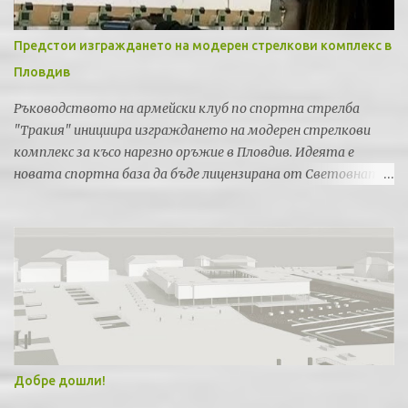
Предстои изграждането на модерен стрелкови комплекс в
Пловдив
Ръководството на армейски клуб по спортна стрелба
"Тракия" инициира изграждането на модерен стрелкови
комплекс за късо нарезно оръжие в Пловдив. Идеята е
новата спортна база да бъде лицензирана от Световната
федерация по спортна стрелба за провеждането на силни
международни турнири и първенства.
Добре дошли!