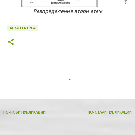
Разпределение втори етаж
АРХИТЕКТУРА
К
о
м
е
н
т
ПО-НОВИ ПУБЛИКАЦИИ
ПО-СТАРИ ПУБЛИКАЦИИ
а
р