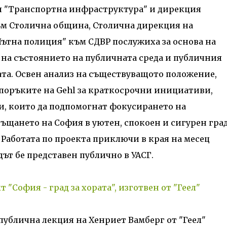
ия "Транспортна инфраструктура" и дирекция
ъм Столична община, Столична дирекция на
Пътна полиция" към СДВР послужиха за основа на
 на състоянието на публичната среда и публичния
ата. Освен анализ на съществуващото положение,
епоръките на Gehl за краткосрочни инициативи,
, които да подпомогнат фокусирането на
щането на София в уютен, спокоен и сигурен град
 Работата по проекта приключи в края на месец
дът бе представен публично в УАСГ.
 "София - град за хората", изготвен от "Геел"
публична лекция на Хенриет Вамберг от "Геел"