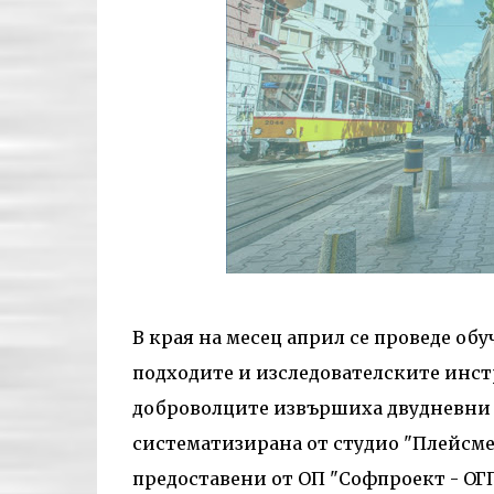
В края на месец април се проведе обу
подходите и изследователските инстр
доброволците извършиха двудневни 
систематизирана от студио "Плейсме
предоставени от ОП "Софпроект - ОГП