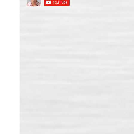
социална инфраструктура" на
Оперативна програма "Региони в
растеж" 2014-2020. Информационният
ден ще се проведе в понеделник 5-ти
юни 2017 година от 9:00 часа в хотел
"Рамада" - София, зала "Опал".