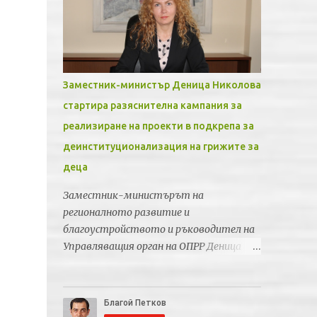
Заместник-министър Деница Николова
стартира разяснителна кампания за
реализиране на проекти в подкрепа за
деинституционализация на грижите за
деца
Заместник-министърът на
регионалното развитие и
благоустройството и ръководител на
Управляващия орган на ОПРР Деница
Николова ще открие информационен
ден по процедурата "Подкрепа за
деинституционализация на грижите за
деца" по Приоритетна ос 5 "Регионална