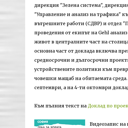
дирекция "Зелена система", дирекц
"Управление и анализ на трафика" к
вътрешните работи (СДВР) и отдел "
проведения от екипът на Gehl анализ
живот в централните част на столиц
основна част от доклада включва пр
средносрочни и дългосрочни проекти
устройствените политики към превръ
човешки мащаб на обитаемата среда.
септември, а на 4-ти октомври докла
Към пълния текст на
Доклад по проект
Видеозапис на 