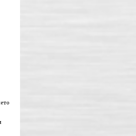
ието
и