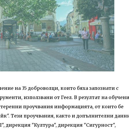
чение на 35 доброволци, които бяха запознати с
ументи, използвани от Геел. В резултат на обучен
теренни проучвания информацията, от които бе
йк". Тези проучвания, както и допълнителни данн
", дирекция "Култура", дирекция "Сигурност",