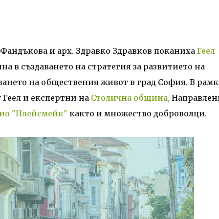
 Фандъкова и арх. Здравко Здравков поканиха
Геел
на в създаването на стратегия за развитието на
ането на обществения живот в град София. В рам
 Геел и експертни на
Столична община,
Направлен
ио "Плейсмейк"
както и множество доброволци.