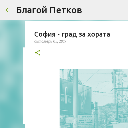
Благой Петков
София - град за хората
октомври 05, 2017
Добре дошли!
април 01, 2014
БЛАГОЙ ПЕТКОВ
ЗА МЕН
ПРЕДСТАВЯН
УРБАНИЗЪМ
0