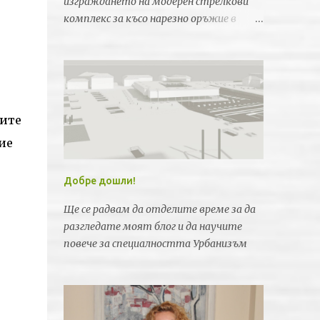
изграждането на модерен стрелкови
комплекс за късо нарезно оръжие в
Пловдив. Идеята е новата спортна
база да бъде лицензирана от
Световната федерация по спортна
стрелба за провеждането на силни
международни турнири и първенства.
ките
ие
Добре дошли!
Ще се радвам да отделите време за да
разгледате моят блог и да научите
повече за специалността Урбанизъм