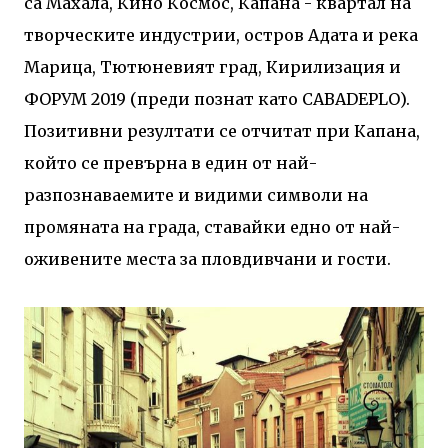
са Махала, Кино Космос, Капана - квартал на
творческите индустрии, остров Адата и река
Марица, Тютюневият град, Кирилизация и
ФОРУМ 2019 (преди познат като CABADEPLO).
Позитивни резултати се отчитат при Капана,
който се превърна в един от най-
разпознаваемите и видими символи на
промяната на града, ставайки едно от най-
оживените места за пловдивчани и гости.