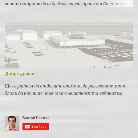
новата спортна база да бъде лицензирана от Световната
федерация по спортна стрелба за провеждането на силни
международни турнири и първенства.
Добре дошли!
Ще се радвам да отделите време за да разгледате моят
блог и да научите повече за специалността Урбанизъм