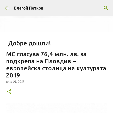
Пропускане към основното съдържание
Благой Петков
Добре дошли!
април 01, 2014
БЛАГОЙ ПЕТКОВ
ЗА МЕН
МС гласува 76,4 млн. лв. за
ПРЕДСТАВЯНЕ НА БЛОГА
СОЦИОЛОГИЯ
подкрепа на Пловдив –
европейска столица на културата
СУ "СВ. КЛИМЕНТ ОХРИДСКИ"
УАСГ
УРБАНИЗЪМ
2019
0
юни 01, 2017