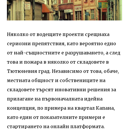
Няколко от водещите проекти срещнаха
сериозни препятствия, като вероятно едно
от най-същностните е разрушаването, а след
това и пожара в няколко от складовете в
Тютюневия град. Независимо от това, обаче,
местната общност и собствениците на
складовете търсят иновативни решения за
прилагане на първоначалната идейна
концепция, по примера на квартал Капана,
като един от показателните примери е
стартирането на онлайн платформата.