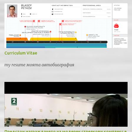
Curriculum Vitae
my resume моята автобиография
Предстои изграждането на модерен стрелкови комплекс в