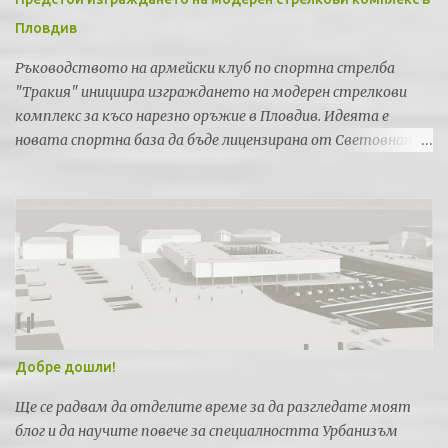
Пловдив
Ръководството на армейски клуб по спортна стрелба
"Тракия" инициира изграждането на модерен стрелкови
комплекс за късо нарезно оръжие в Пловдив. Идеята е
новата спортна база да бъде лицензирана от Световната
федерация по спортна стрелба за провеждането на силни
международни турнири и първенства.
Добре дошли!
Ще се радвам да отделите време за да разгледате моят
блог и да научите повече за специалността Урбанизъм