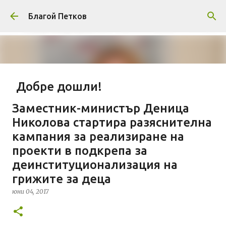
Пропускане към основното съдържание
Благой Петков
Добре дошли!
април 01, 2014
БЛАГОЙ ПЕТКОВ
ЗА МЕН
Заместник-министър Деница
ПРЕДСТАВЯНЕ НА БЛОГА
СОЦИОЛОГИЯ
Николова стартира разяснителна
кампания за реализиране на
СУ "СВ. КЛИМЕНТ ОХРИДСКИ"
УАСГ
УРБАНИЗЪМ
проекти в подкрепа за
0
деинституционализация на
грижите за деца
юни 04, 2017