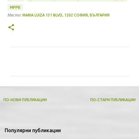
МРРБ
Място:
MARIA LUIZA 131 BLVD, 1202 СОФИЯ, БЪЛГАРИЯ
К
о
м
е
н
т
ПО-НОВИ ПУБЛИКАЦИИ
ПО-СТАРИ ПУБЛИКАЦИИ
а
р
и
Популярни публикации