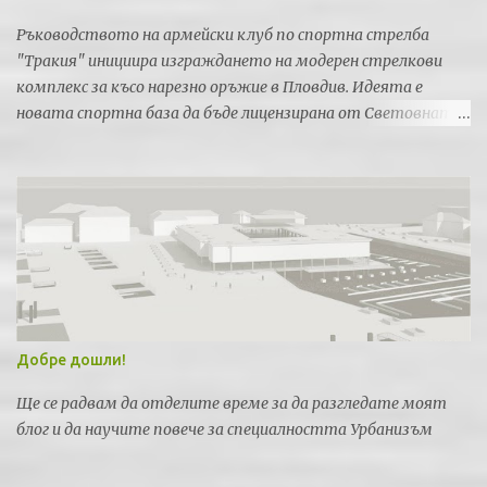
Ръководството на армейски клуб по спортна стрелба
"Тракия" инициира изграждането на модерен стрелкови
комплекс за късо нарезно оръжие в Пловдив. Идеята е
новата спортна база да бъде лицензирана от Световната
федерация по спортна стрелба за провеждането на силни
международни турнири и първенства.
Добре дошли!
Ще се радвам да отделите време за да разгледате моят
блог и да научите повече за специалността Урбанизъм