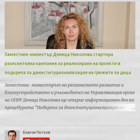
Заместник-министър Деница Николова стартира
разяснителна кампания за реализиране на проекти в
подкрепа за деинституционализация на грижите за деца
Заместник-министърът на регионалното развитие и
благоустройството и ръководител на Управляващия орган
на ОПРР Деница Николова ще открие информационен ден по
процедурата "Подкрепа за деинституционализация на
грижите за деца" по Приоритетна ос 5 "Регионална
социална инфраструктура" на Оперативна програма
"Региони в растеж" 2014-2020. Информационният ден ще се
проведе в понеделник 5-ти юни 2017 година от 9:00 часа в