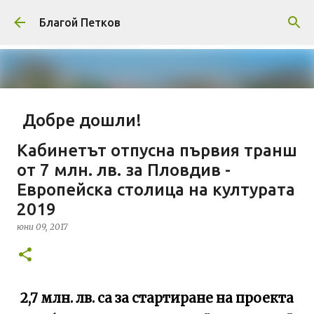
Пропускане към основното съдържание
Благой Петков
Добре дошли!
април 01, 2014
БЛАГОЙ ПЕТКОВ
ЗА МЕН
Кабинетът отпусна първия транш
ПРЕДСТАВЯНЕ НА БЛОГА
СОЦИОЛОГИЯ
от 7 млн. лв. за Пловдив -
Европейска столица на културата
СУ "СВ. КЛИМЕНТ ОХРИДСКИ"
УАСГ
УРБАНИЗЪМ
2019
0
юни 09, 2017
2,7 млн. лв. са за стартиране на проекта