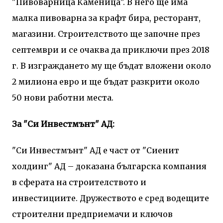
"Пивоварница Каменица". В него ще има
малка пивоварна за крафт бира, ресторант,
магазини. Строителството ще започне през
септември и се очаква да приключи през 2018
г. В изграждането му ще бъдат вложени около
2 милиона евро и ще бъдат разкрити около
50 нови работни места.
За "Си Инвестмънт" АД:
"Си Инвестмънт" АД е част от "Сиенит
холдинг" АД – доказана българска компания
в сферата на строителството и
инвестициите. Дружеството е сред водещите
строителни предприемачи и ключов