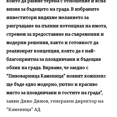
който да развие терена с отношение и ясна
визия за бъдещето на града. В избраните
инвеститори видяхме желанието за
разгръщане на пълния потенциал на имота,
стремеж за предоставяне на съвременни и
модерни решения, както и готовност да
реализират концепция, която да е най-
благоприятна за пловдивчани и бъдещия
облик на града. Вярваме, че заедно с
"Пивоварница Каменица" новият комплекс
ще бъде едно модерно, уютно и красиво
място за пловдивчани и гостите на града",
заяви Димо Димов, генерален директор на
"Каменица" АД.