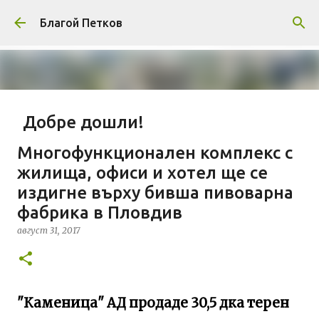
Пропускане към основното съдържание
Благой Петков
Добре дошли!
април 01, 2014
БЛАГОЙ ПЕТКОВ
ЗА МЕН
Многофункционален комплекс с
ПРЕДСТАВЯНЕ НА БЛОГА
СОЦИОЛОГИЯ
жилища, офиси и хотел ще се
издигне върху бивша пивоварна
СУ "СВ. КЛИМЕНТ ОХРИДСКИ"
УАСГ
УРБАНИЗЪМ
фабрика в Пловдив
0
август 31, 2017
"Каменица" АД продаде 30,5 дка терен