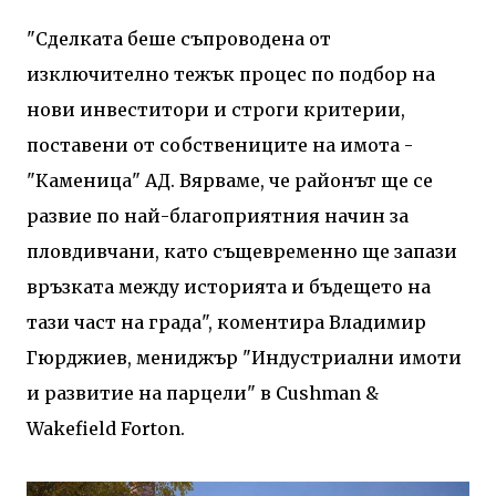
"Сделката беше съпроводена от
изключително тежък процес по подбор на
нови инвеститори и строги критерии,
поставени от собствениците на имота -
"Каменица" АД. Вярваме, че районът ще се
развие по най-благоприятния начин за
пловдивчани, като същевременно ще запази
връзката между историята и бъдещето на
тази част на града", коментира Владимир
Гюрджиев, мениджър "Индустриални имоти
и развитие на парцели" в Cushman &
Wakefield Forton.