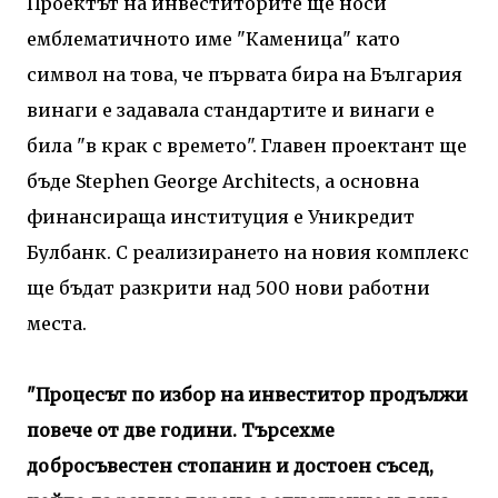
Проектът на инвеститорите ще носи
емблематичното име "Каменица" като
символ на това, че първата бира на България
винаги е задавала стандартите и винаги е
била "в крак с времето". Главен проектант ще
бъде Stephen George Architects, а основна
финансираща институция е Уникредит
Булбанк. С реализирането на новия комплекс
ще бъдат разкрити над 500 нови работни
места.
"Процесът по избор на инвеститор продължи
повече от две години. Търсехме
добросъвестен стопанин и достоен съсед,