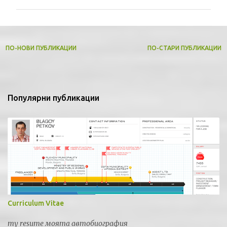
м
е
н
т
ПО-НОВИ ПУБЛИКАЦИИ
ПО-СТАРИ ПУБЛИКАЦИИ
а
р
и
Популярни публикации
Curriculum Vitae
my resume моята автобиография