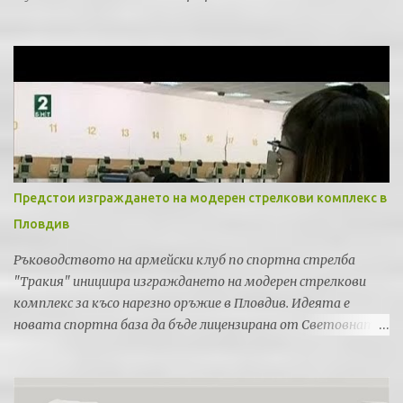
Предстои изграждането на модерен стрелкови комплекс в
Пловдив
Ръководството на армейски клуб по спортна стрелба
"Тракия" инициира изграждането на модерен стрелкови
комплекс за късо нарезно оръжие в Пловдив. Идеята е
новата спортна база да бъде лицензирана от Световната
федерация по спортна стрелба за провеждането на силни
международни турнири и първенства.