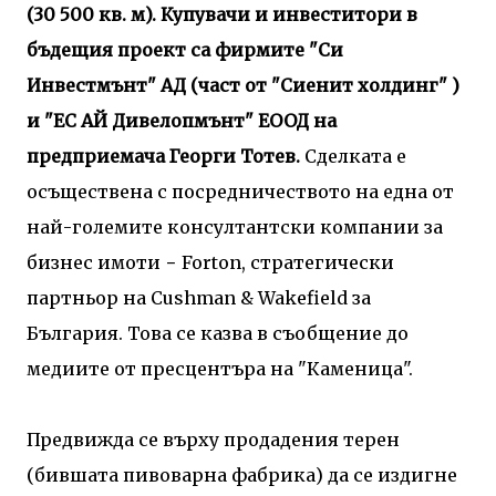
(30 500 кв. м). Купувачи и инвеститори в
бъдещия проект са фирмите "Си
Инвестмънт" АД (част от "Сиенит холдинг" )
и "ЕС АЙ Дивелопмънт" ЕООД на
предприемача Георги Тотев.
Сделката е
осъществена с посредничеството на една от
най-големите консултантски компании за
бизнес имоти − Forton, стратегически
партньор на Cushman & Wakefield за
България. Това се казва в съобщение до
медиите от пресцентъра на "Каменица".
Предвижда се върху продадения терен
(бившата пивоварна фабрика) да се издигне