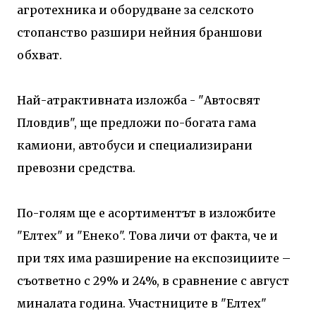
агротехника и оборудване за селското
стопанство разшири нейния браншови
обхват.
Най-атрактивната изложба - "Автосвят
Пловдив", ще предложи по-богата гама
камиони, автобуси и специализирани
превозни средства.
По-голям ще е асортиментът в изложбите
"Елтех" и "Енеко". Това личи от факта, че и
при тях има разширение на експозициите –
съответно с 29% и 24%, в сравнение с август
миналата година. Участниците в "Елтех"