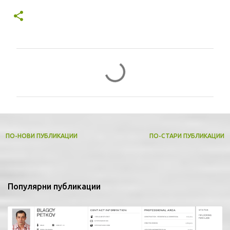
К
о
м
е
н
т
ПО-НОВИ ПУБЛИКАЦИИ
ПО-СТАРИ ПУБЛИКАЦИИ
а
р
и
Популярни публикации