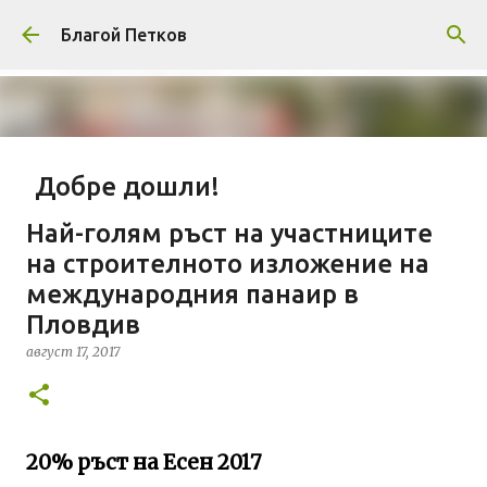
Пропускане към основното съдържание
Благой Петков
Добре дошли!
април 01, 2014
БЛАГОЙ ПЕТКОВ
ЗА МЕН
Най-голям ръст на участниците
ПРЕДСТАВЯНЕ НА БЛОГА
СОЦИОЛОГИЯ
на строителното изложение на
международния панаир в
СУ "СВ. КЛИМЕНТ ОХРИДСКИ"
УАСГ
УРБАНИЗЪМ
Пловдив
0
август 17, 2017
20% ръст на Есен 2017