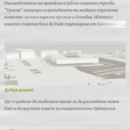
Ръководството на армейски клуб по спортна стрелба
"Тракия" инициира изграждането на модерен стрелкови
комплекс за късо нарезно оръжие в Пловдив. Идеята е
новата спортна база да бъде лицензирана от Световната
федерация по спортна стрелба за провеждането на силни
международни турнири и първенства.
Добре дошли!
Ще се радвам да отделите време за да разгледате моят
блог и да научите повече за специалността Урбанизъм