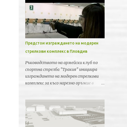
Предстои изграждането на модерен
стрелкови комплекс в Пловдив
Ръководството на армейски клуб по
спортна стрелба "Тракия" инициира
изграждането на модерен стрелкови
комплекс за късо нарезно оръжие в
Пловдив. Идеята е новата спортна
база да бъде лицензирана от
Световната федерация по спортна
стрелба за провеждането на силни
международни турнири и първенства.