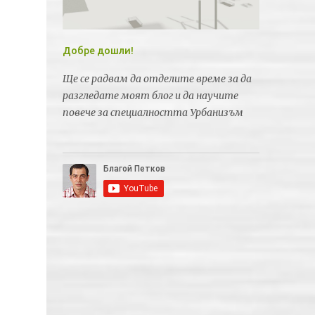
Добре дошли!
Ще се радвам да отделите време за да
разгледате моят блог и да научите
повече за специалността Урбанизъм