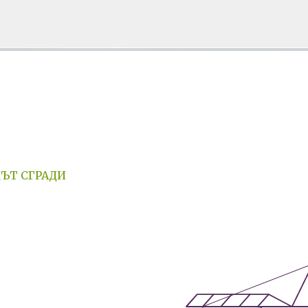
Пропускане към основното съдържание
Е НА БЛОГА
СОЦИОЛОГИЯ
СУ "СВ. КЛИМЕНТ ОХРИДСКИ"
УАСГ
АДЪТ СГРАДИ