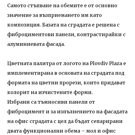
Самото стъпване на обемите е от основно
значение за възприемането им като
композиция. Базата на сградата е решена с
фиброциментови панели, контрастирайки с
алуминиевата фасада.
Цветната палитра от логото на Plovdiv Plaza е
имплементирана в основата на сградата под
формата на цветни прорези, които придават
колорит на изчистените форми.
Избрани са тъмносиви панели от
фиброцимент и за изпълнението на фасадата
на офис сградата с цел да бъдат сепарирани
двата функционални обема – мол и офис