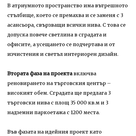
В атриумното пространство има вътрешното
стълбище, което се премахва и се заменя с 3
асансьора, свързващи всички нива. С това се
допуска повече светлина в сградата и
офисите, а усещането се подчертава и от
изчистения и светъл интериорен дизайн.
Втората фаза на проекта
включва
реновирането на търговския център –
високият обем. Сградата ще предлага 3
търговски нива с площ 35 000 кв.м и 3
надземни паркоетажа с 1200 места.
Във фазата на идейния проект като