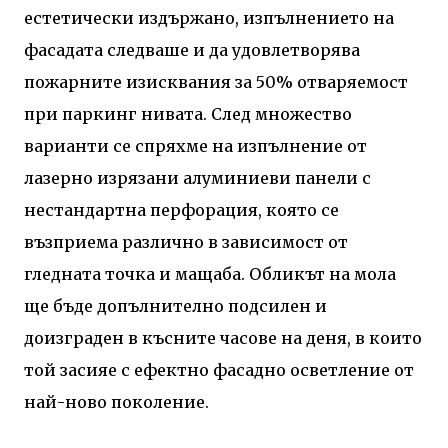
естетически издържано, изпълнението на
фасадата следваше и да удовлетворява
пожарните изисквания за 50% отваряемост
при паркинг нивата. След множество
варианти се спряхме на изпълнение от
лазерно изрязани алуминиеви панели с
нестандартна перфорация, която се
възприема различно в зависимост от
гледната точка и мащаба. Обликът на мола
ще бъде допълнително подсилен и
доизграден в късните часове на деня, в които
той засияе с ефектно фасадно осветление от
най-ново поколение.