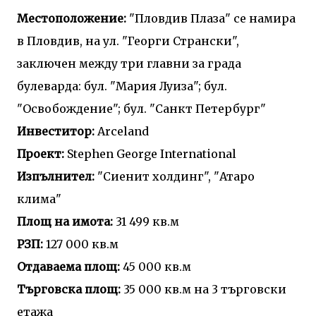
Местоположение:
"Пловдив Плаза" се намира
в Пловдив, на ул. "Георги Странски",
заключен между три главни за града
булеварда: бул. "Мария Луиза"; бул.
"Освобождение"; бул. "Санкт Петербург"
Инвеститор:
Arceland
Проект:
Stephen George International
Изпълнител:
"Сиенит холдинг", "Атаро
клима"
Площ на имота:
31 499 кв.м
РЗП:
127 000 кв.м
Отдаваема площ:
45 000 кв.м
Търговска площ:
35 000 кв.м на 3 търговски
етажа