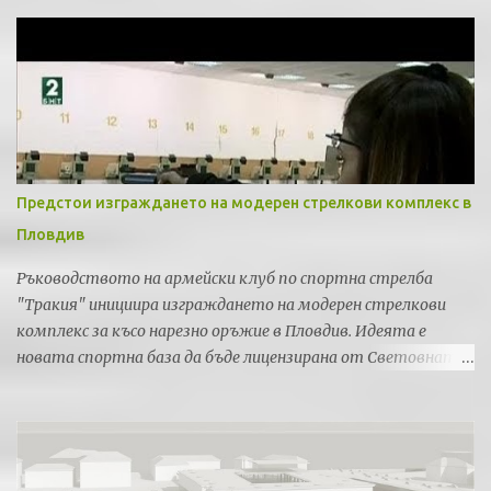
Предстои изграждането на модерен стрелкови комплекс в
Пловдив
Ръководството на армейски клуб по спортна стрелба
"Тракия" инициира изграждането на модерен стрелкови
комплекс за късо нарезно оръжие в Пловдив. Идеята е
новата спортна база да бъде лицензирана от Световната
федерация по спортна стрелба за провеждането на силни
международни турнири и първенства.