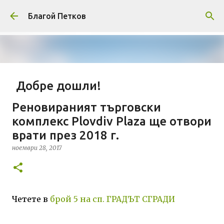
Пропускане към основното съдържание
Благой Петков
Добре дошли!
април 01, 2014
БЛАГОЙ ПЕТКОВ
ЗА МЕН
Реновираният търговски
ПРЕДСТАВЯНЕ НА БЛОГА
СОЦИОЛОГИЯ
комплекс Plovdiv Plaza ще отвори
врати през 2018 г.
СУ "СВ. КЛИМЕНТ ОХРИДСКИ"
УАСГ
УРБАНИЗЪМ
ноември 28, 2017
0
Четете в
брой 5 на сп. ГРАДЪТ СГРАДИ