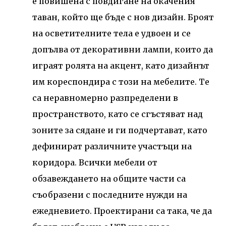
е повишена с повдигане на окачения
таван, който ще бъде с нов дизайн. Броят
на осветителните тела е удвоен и се
допълва от декоративни лампи, които да
играят ролята на акцент, като дизайнът
им кореспондира с този на мебелите. Те
са неравномерно разпределени в
пространството, като се сгъстяват над
зоните за сядане и ги подчертават, като
дефинират различните участъци на
коридора. Всички мебели от
обзавеждането на общите части са
съобразени с последните нужди на
ежедневието. Проектирани са така, че да