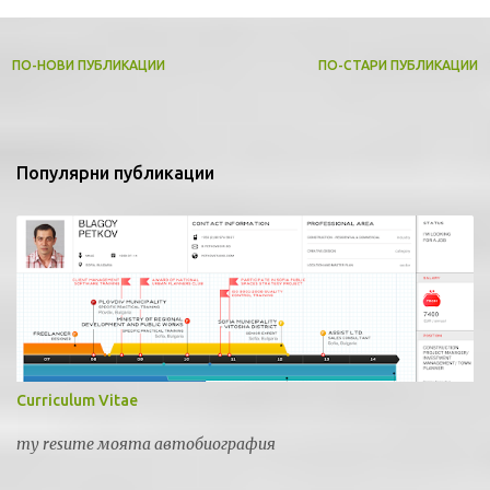
е
н
т
ПО-НОВИ ПУБЛИКАЦИИ
ПО-СТАРИ ПУБЛИКАЦИИ
а
р
и
Популярни публикации
Curriculum Vitae
my resume моята автобиография