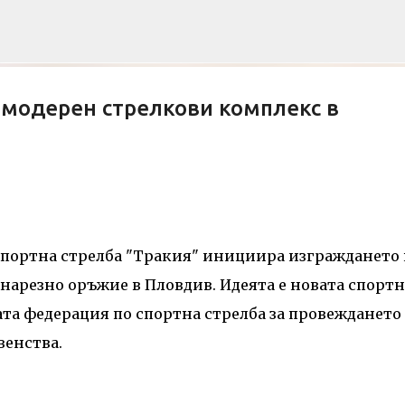
Пропускане към основното съдържание
 модерен стрелкови комплекс в
Е НА БЛОГА
СОЦИОЛОГИЯ
СУ "СВ. КЛИМЕНТ ОХРИДСКИ"
УАСГ
спортна стрелба "Тракия" инициира изграждането 
нарезно оръжие в Пловдив. Идеята е новата спортн
ата федерация по спортна стрелба за провеждането
енства.