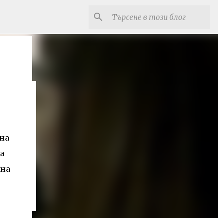
на
а
 на