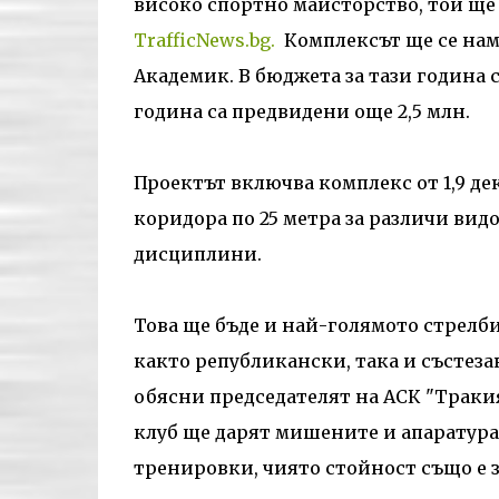
високо спортно майсторство, той ще 
TrafficNews.bg.
Комплексът ще се нами
Академик. В бюджета за тази година са
година са предвидени още 2,5 млн.
Проектът включва комплекс от 1,9 де
коридора по 25 метра за различи вид
дисциплини.
Това ще бъде и най-голямото стрелби
както републикански, така и състеза
обясни председателят на АСК "Траки
клуб ще дарят мишените и апаратура
тренировки, чиято стойност също е 