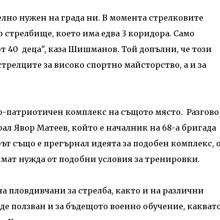
лно нужен на града ни. В момента стрелковите
 стрелбище, което има едва 3 коридора. Само
т 40 деца", каза Шишманов. Той допълни, че този
стрелците за високо спортно майсторство, а и за
о-патриотичен комплекс на същото място. Разгов
рал Явор Матеев, който е началник на 68-а бригада
ът също е прегърнал идеята за подобен комплекс, 
имат нужда от подобни условия за тренировки.
а пловдивчани за стрелба, както и на различни
е ползван и за бъдещото военно обучение, какват