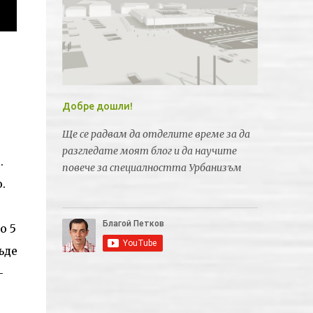
Добре дошли!
Ще се радвам да отделите време за да
разгледате моят блог и да научите
.
повече за специалността Урбанизъм
.
о 5
ъде
-