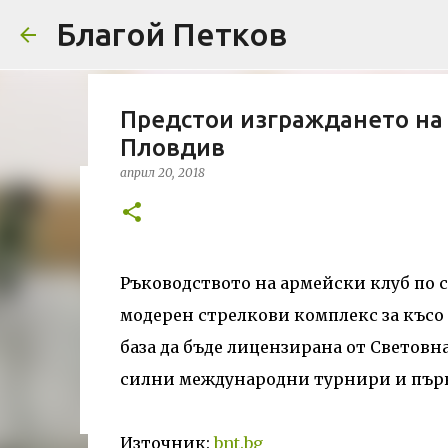
Благой Петков
Предстои изграждането на
Пловдив
април 20, 2018
Добре дошли!
април 01, 2014
БЛАГОЙ ПЕТКОВ
ЗА МЕН
ПРЕДСТАВЯН
УРБАНИЗЪМ
Ръководството на армейски клуб по 
0
модерен стрелкови комплекс за късо 
база да бъде лицензирана от Световн
силни международни турнири и първ
Източник:
bnt.bg