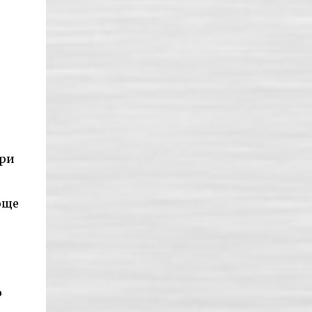
ори
още
о