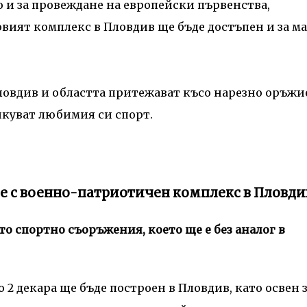
 и за провеждане на европейски първенства,
вият комплекс в Пловдив ще бъде достъпен и за м
Пловдив и областта притежават късо нарезно оръжи
икуват любимия си спорт.
е с военно-патриотичен комплекс в Пловди
то спортно съоръжения, което ще е без аналог в
 2 декара ще бъде построен в Пловдив, като освен 