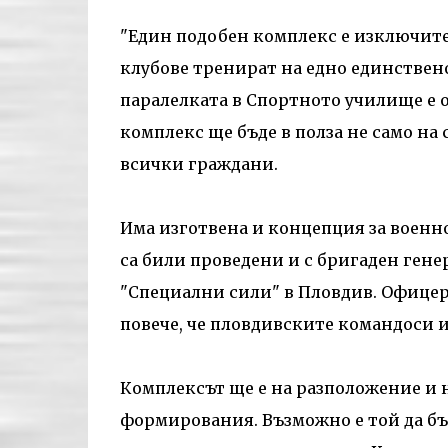
"Един подобен комплекс е изключите
клубове тренират на едно единствено
паралелката в Спортното училище е о
комплекс ще бъде в полза не само на 
всички граждани.
Има изготвена и концепция за военн
са били проведени и с бригаден гене
"Специални сили" в Пловдив. Офицер
повече, че пловдивските командоси 
Комплексът ще е на разположение и н
формирования. Възможно е той да бъд