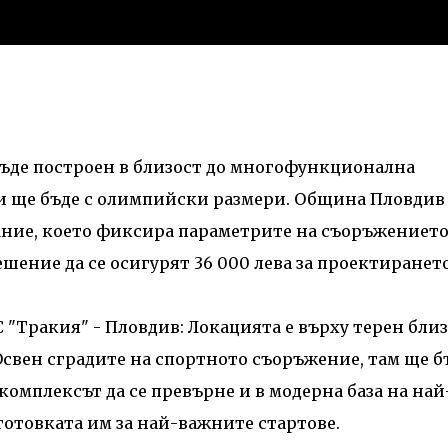
ъде построен в близост до многофункционална
 и ще бъде с олимпийски размери. Община Пловдив
дание, което фиксира параметрите на съоръжението
шение да се осигурят 36 000 лева за проектирането
"Тракия" - Пловдив: Локацията е върху терен близ
Освен сградите на спортното съоръжение, там ще б
комплексът да се превърне и в модерна база на най
готовката им за най-важните стартове.