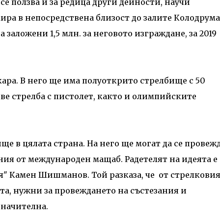
се ползва и за редица други дейности, научи
ра в непосредствена близост до залите Колодрума
 заложени 1,5 млн. за неговото изграждане, за 2019
кара. В него ще има полуоткрито стрелбище с 50
ове стрелба с пистолет, както и олимпийските
ще в цялата страна. На него ще могат да се провеж
ния от международен мащаб. Радетелят на идеята е
я" Камен Шишманов. Той разказа, че от стрелкови
та, нужни за провеждането на състезания и
значителна.