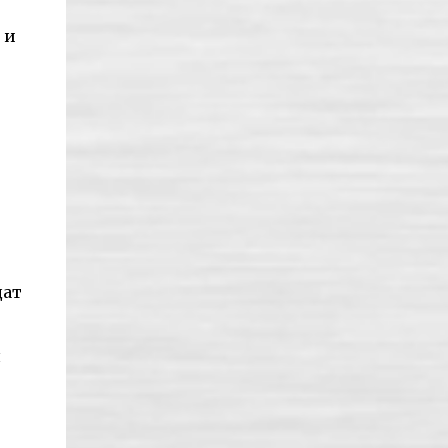
 и
дат
я