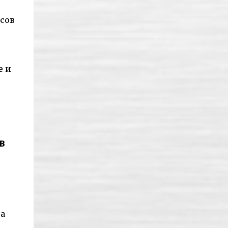
асов
е и
в
за