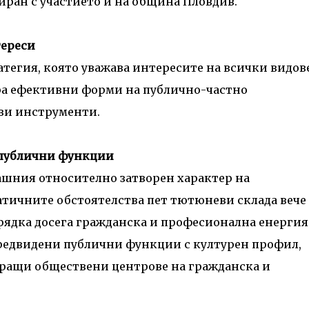
иран с участието и на община Пловдив.
тереси
тегия, която уважава интересите на всички видов
ра ефективни форми на публично-частно
ви инструменти.
 публични функции
гашния относително затворен характер на
тичните обстоятелства пет тютюневи склада вече
рядка досега гражданска и професионална енергия
предвидени публични функции с културен профил,
иращи обществени центрове на гражданска и