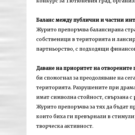
конкурс за Тютюневия град, организ
Баланс между публични и частни ин
Журито препоръчва балансирана стра
собственици в територията и ланси
партньорство, с подходящи финансо
Даване на приоритет на отворените
би спомогнал за преодоляване на се
територията. Разрушените при драма
имат символна стойност, свързана с 
Журито препоръчва за тях да бъдат 
които биха ги превърнали в стимул
творческа активност.