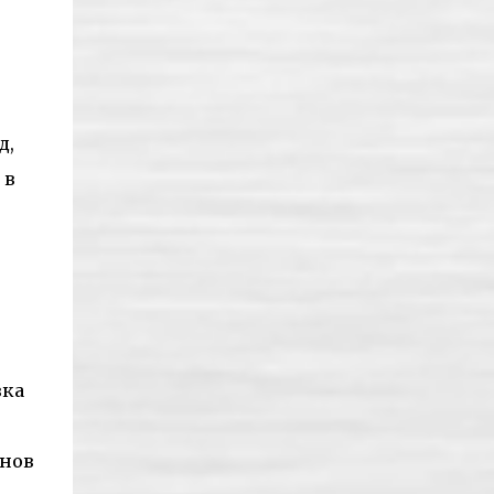
д,
 в
зка
 нов