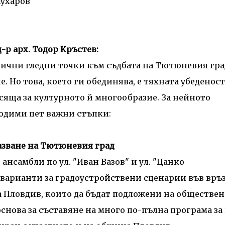
жухаров
-р арх. Тодор Кръстев:
лични гледни точки към съдбата на Тютюневия гра
 Но това, което ги обединява, е тяхната убеденост
яща за културното й многообразие. За нейното
одими пет важни стъпки:
азване на Тютюневия град
ансамбли по ул. "Иван Вазов" и ул. "Цанко
варианти за градоустройствени сценарии във връ
а Пловдив, които да бъдат подложени на обществен
основа за съставяне на много по-пълна програма за