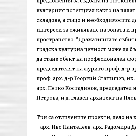
предложения за съдбата на Тютюневия
културния потенциал както на цялат
складове, а също и необходимостта д
интереси за оживяване на зоната и 
пространство. "Драматичните събити
градска културна ценност може да бъ
да стане обект на професионален фо
председателят на журито проф. д-р ар
проф. арх. д-р Георгий Станишев, ик.
арх. Петко Костадинов, председател н
Петрова, и.д. главен архитект на Пло
Три са отличените проекти, дело на 
- арх. Иво Пантелеев, арх. Радомира 