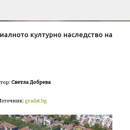
Пропускане към основното съдържание
иалното културно наследство на
Е НА БЛОГА
СОЦИОЛОГИЯ
СУ "СВ. КЛИМЕНТ ОХРИДСКИ"
УАСГ
тор:
Светла Добрева
Източник:
gradat.bg