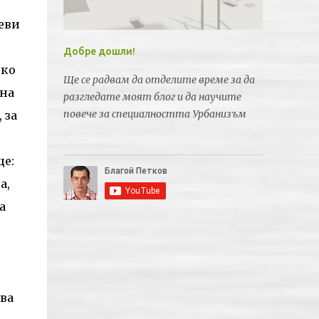
еви
Добре дошли!
ско
Ще се радвам да отделите време за да
дна
разгледате моят блог и да научите
повече за специалността Урбанизъм
 за
ще:
а,
а
ова