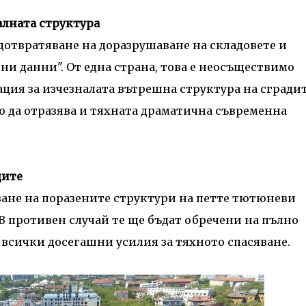
лната структура
дотвратяване на доразрушаване на складовете и
и данни". От една страна, това е неосъществимо
ция за изчезналата вътрешна структура на сградит
ло да отразява и тяхната драматична съвременна
дите
ване на поразените структури на петте тютюневи
 В противен случай те ще бъдат обречени на пълно
всички досегашни усилия за тяхното спасяване.