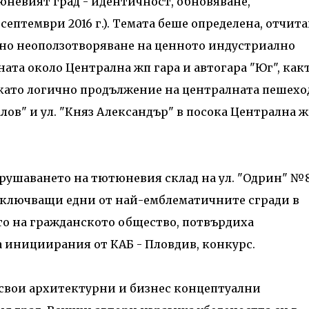
невият град - идентичност, обновяване,
 септември 2016 г.). Темата беше определена, отчит
тно неоползотворяване на ценното индустриално
ната около Централна жп гара и автогара "Юг", как
" като логично продължение на централната пешехо
алов" и ул. "Княз Александър" в посока Централна 
рушаването на тютюневия склад на ул. "Одрин" №
включващи едни от най-емблематичните сгради в
то на гражданското общество, потвърдиха
а инициирания от КАБ - Пловдив, конкурс.
с свои архитектурни и бизнес концептуални