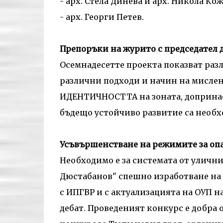
- арх. Стела Динева и арх. Никола Ко
- арх. Георги Петев.
Препоръки на журито с председател д
Осемнадесетте проекта показват раз
различни подходи и начин на мислене.
ИДЕНТИЧНОСТТА на зоната, допринас
бъдещо устойчиво развитие са необх
Усъвършенстване на режимите за оп
Необходимо е за системата от улични 
Дюстабанов" спешно изработване на 
с ИПГВР и с актуализацията на ОУП н
дебат. Проведеният конкурс е добра 