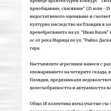
проведе архитектурен конкурс "Тютю
приобщаване, спасяване" (25 юли - 25
недостатъчното оценяване и съотве
културно наследство на Пловдив в зо
пренебрегването на ул. "Иван Вазов
ос от река Марица по ул. "Райко Даск
гара.
Настъпилите агресивни намеси с раз
опожаряването на четирите склада, 
Пловдив, предизвикали недоволство
целесъобразността и актуалността н
Общо 18 колектива взеха участие съ