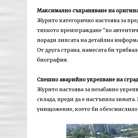
Максимално съхраняване на оригина
Журито категорично настоява за пре
тяхното преизграждане "по автентичн
поради липсата на детайлна информа
От друга страна, намесата би трябва
биография.
Спешно аварийно укрепване на сгра
Журито настоява за незабавно укреп
склада, преди да е настъпила зимата.
унищожение, което би обезсмислило 