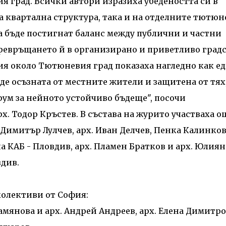
 град. Всички автори изразиха убедеността си в
а квартална структура, така и на отделните тютюн
а бъде постигнат баланс между публични и частни
превръщането й в организирано и приветливо град
я около Тютюневия град показаха нагледно как е
де осъзната от местните жители и защитена от тях,
рум за нейното устойчиво бъдеще", посочи
х. Тодор Кръстев. В състава на журито участваха о
 Димитър Лулчев, арх. Иван Делчев, Пенка Калинков
а КАБ - Пловдив, арх. Пламен Братков и арх. Юлиян
вдив.
колективи от София:
Дамянова и арх. Андрей Андреев, арх. Елена Димитр