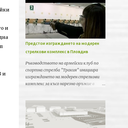
айки
то и
дна
Предстои изграждането на модерен
жп
стрелкови комплекс в Пловдив
Ръководството на армейски клуб по
спортна стрелба "Тракия" инициира
8 и
изграждането на модерен стрелкови
комплекс за късо нарезно оръжие в
Пловдив. Идеята е новата спортна
база да бъде лицензирана от
Световната федерация по спортна
стрелба за провеждането на силни
международни турнири и първенства.