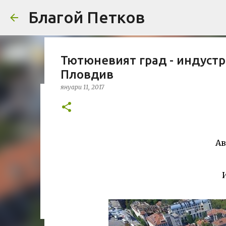
Благой Петков
Тютюневият град - индустр
Пловдив
януари 11, 2017
Добре дошли!
април 01, 2014
БЛАГОЙ ПЕТКОВ
ЗА МЕН
ПРЕДСТАВЯН
УРБАНИЗЪМ
Ав
0