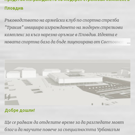
Пловдив
Ръководството на армейски клуб по спортна стрелба
"Тракия" инициира изграждането на модерен стрелкови
комплекс за късо нарезно оръжие в Пловдив. Идеята е
новата спортна база да бъде лицензирана от Световната
федерация по спортна стрелба за провеждането на силни
международни турнири и първенства.
Добре дошли!
Ще се радвам да отделите време за да разгледате моят
блог и да научите повече за специалността Урбанизъм