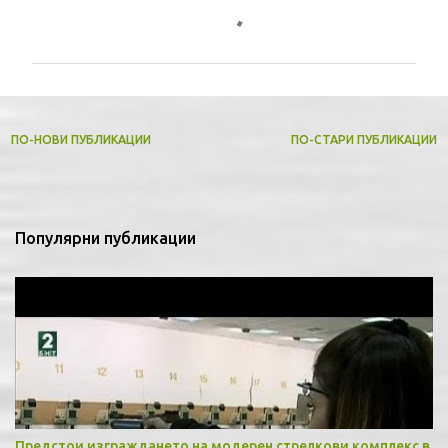
К
о
м
е
н
т
ПО-НОВИ ПУБЛИКАЦИИ
ПО-СТАРИ ПУБЛИКАЦИИ
а
р
и
Популярни публикации
Предстои изграждането на модерен стрелкови комплекс в