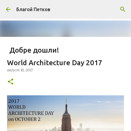
Пропускане към основното съдържание
Благой Петков
Добре дошли!
април 01, 2014
БЛАГОЙ ПЕТКОВ
ЗА МЕН
World Architecture Day 2017
ПРЕДСТАВЯНЕ НА БЛОГА
СОЦИОЛОГИЯ
август 10, 2017
СУ "СВ. КЛИМЕНТ ОХРИДСКИ"
УАСГ
УРБАНИЗЪМ
0