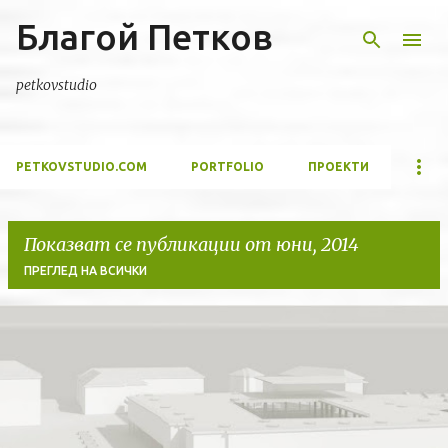
Благой Петков
Пропускане към основното съдържание
petkovstudio
PETKOVSTUDIO.COM
PORTFOLIO
ПРОЕКТИ
Показват се публикации от юни, 2014
ПРЕГЛЕД НА ВСИЧКИ
П
у
б
л