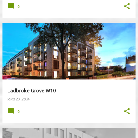
0
Ladbroke Grove W10
юни 23, 2014
0