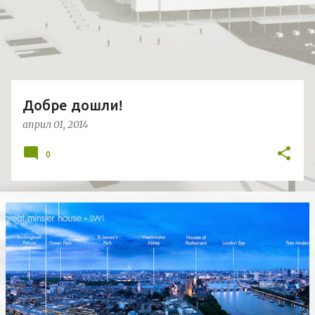
и
к
а
ц
и
и
Добре дошли!
април 01, 2014
0