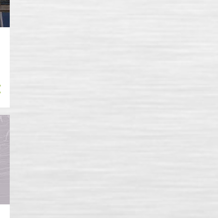
6
септември
3
август
3
юни
2
май
11
януари
23
2016
1
декември
1
ноември
1
октомври
1
септември
2
юли
9
юни