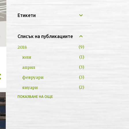
Етикети
Списък на публикациите
9
2018
1
юли
3
април
3
февруари
2
януари
ПОКАЗВАНЕ НА ОЩЕ
52
2017
2
декември
9
ноември
16
октомври