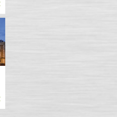
Нова година за
българската култура
Маршрут
Улица Цар Иван Асен II
THE OLD DAIRY,
STREATHAM
LAWRENCE SQUARE
Pembury Circus
на разходка в парка
JE SUIS CHARLIE
70
2014
10
ноември
2
септември
17
август