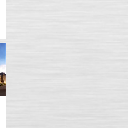
1
май
3
април
1
март
2
февруари
1
януари
15
2015
1
ноември
1
октомври
3
март
10
януари
Brewery Gate, Brewery
Wharf, Twickenham TW1
1AA
Urban Creatures