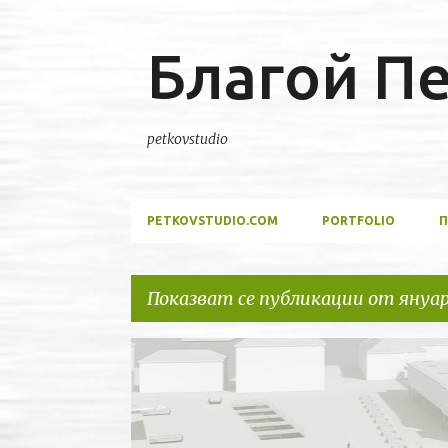
Благой П
petkovstudio
PETKOVSTUDIO.COM
PORTFOLIO
П
Показват се публикации от януар
П
БЛАГОЙ ПЕТКОВ
ЗА МЕН
ПРЕДСТАВЯНЕ НА БЛ
у
УРБАНИЗЪМ
б