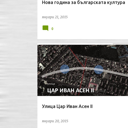
Нова година за българската култура
януари 21, 2015
0
БЛАГОЙ ПЕТКОВ
СОФИЯ
СОЦИОЛОГИЯ
СУ "СВ. КЛИМЕНТ ОХРИДСКИ"
УРБАНИЗЪМ
Улица Цар Иван Асен II
януари 20, 2015