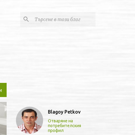
И
Blagoy Petkov
Отваряне на
потребителския
профил