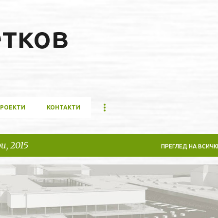
Пропускане към основното съдържание
етков
РОЕКТИ
КОНТАКТИ
и, 2015
ПРЕГЛЕД НА ВСИЧК
ОГА
СОЦИОЛОГИЯ
СУ "СВ. КЛИМЕНТ ОХРИДСКИ"
УАСГ
+