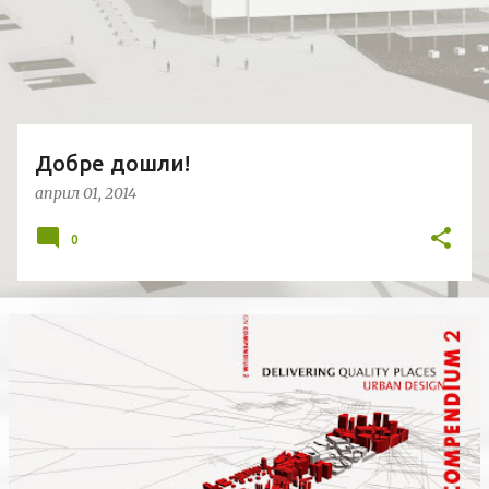
и
к
а
ц
и
и
Добре дошли!
април 01, 2014
0