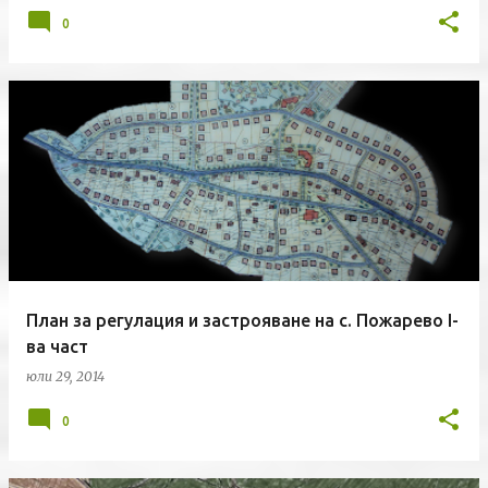
0
План за регулация и застрояване на с. Пожарево I-
ва част
юли 29, 2014
0