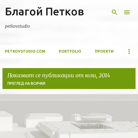
Благой Петков
Пропускане към основното съдържание
petkovstudio
PETKOVSTUDIO.COM
PORTFOLIO
ПРОЕКТИ
Показват се публикации от юли, 2014
ПРЕГЛЕД НА ВСИЧКИ
П
у
б
л