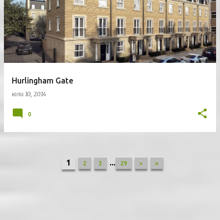
Hurlingham Gate
юли 10, 2014
0
1
...
2
3
29
>
»