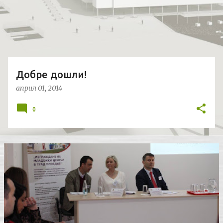
и
к
а
ц
и
и
Добре дошли!
април 01, 2014
0