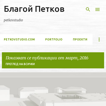
Благой Петков
Пропускане към основното съдържание
petkovstudio
PETKOVSTUDIO.COM
PORTFOLIO
ПРОЕКТИ
Показват се публикации от март, 2016
ПРЕГЛЕД НА ВСИЧКИ
П
у
б
л