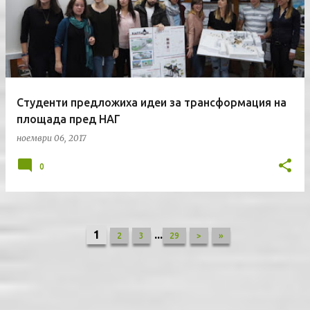
Студенти предложиха идеи за трансформация на
площада пред НАГ
ноември 06, 2017
0
1
...
2
3
29
>
»