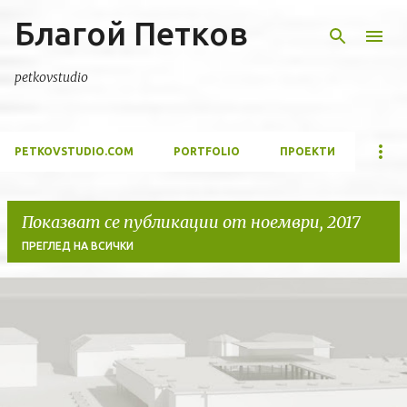
Благой Петков
Пропускане към основното съдържание
petkovstudio
PETKOVSTUDIO.COM
PORTFOLIO
ПРОЕКТИ
Показват се публикации от ноември, 2017
ПРЕГЛЕД НА ВСИЧКИ
П
у
б
л