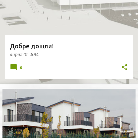
и
к
а
ц
и
и
Добре дошли!
април 01, 2014
0