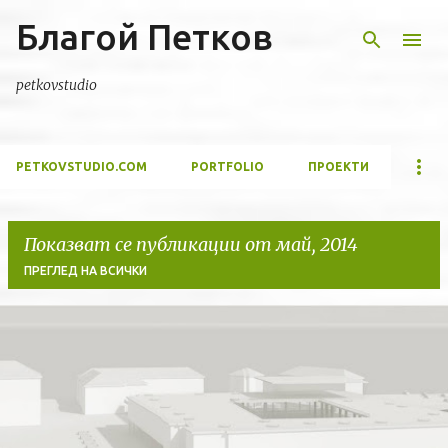
Благой Петков
Пропускане към основното съдържание
petkovstudio
PETKOVSTUDIO.COM
PORTFOLIO
ПРОЕКТИ
Показват се публикации от май, 2014
ПРЕГЛЕД НА ВСИЧКИ
П
у
б
л