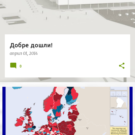
и
к
а
ц
и
и
Добре дошли!
април 01, 2014
0